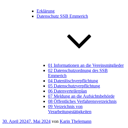
Erklärung
Datenschutz SSB Emmerich
01 Informationen an die Vereinsmitglieder
02 Datenschutzordnung des SSB
Emmerich
04 Datenlöschverpflichtung
05 Datenschutzverpflichtung
06 Datenverteilerplan
07 Meldung an die Aufsichtsbehörde
08 Öffentliches Verfahrensverzeichnis
09 Verzeichnis von
Verarbeitungstätigkeiten
Veröffentlicht
30. April 2024
7. Mai 2024
von
Karin Thelemann
am