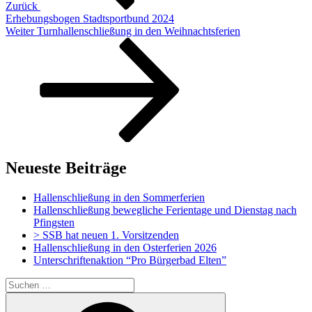
Zurück
Erhebungsbogen Stadtsportbund 2024
Nächster
Weiter
Turnhallenschließung in den Weihnachtsferien
Beitrag
Neueste Beiträge
Hallenschließung in den Sommerferien
Hallenschließung bewegliche Ferientage und Dienstag nach
Pfingsten
> SSB hat neuen 1. Vorsitzenden
Hallenschließung in den Osterferien 2026
Unterschriftenaktion “Pro Bürgerbad Elten”
Suchen
nach:
Suchen