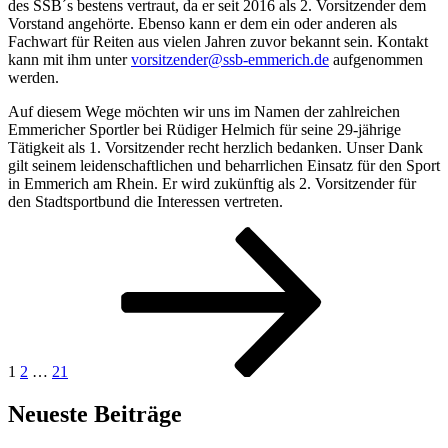
des SSB´s bestens vertraut, da er seit 2016 als 2. Vorsitzender dem
Vorstand angehörte. Ebenso kann er dem ein oder anderen als
Fachwart für Reiten aus vielen Jahren zuvor bekannt sein. Kontakt
kann mit ihm unter
vorsitzender@ssb-emmerich.de
aufgenommen
werden.
Auf diesem Wege möchten wir uns im Namen der zahlreichen
Emmericher Sportler bei Rüdiger Helmich für seine 29-jährige
Tätigkeit als 1. Vorsitzender recht herzlich bedanken. Unser Dank
gilt seinem leidenschaftlichen und beharrlichen Einsatz für den Sport
in Emmerich am Rhein. Er wird zukünftig als 2. Vorsitzender für
den Stadtsportbund die Interessen vertreten.
Seitennummerierung
Seite
Seite
Seite
Nächste
Seite
der
Beiträge
1
2
…
21
Neueste Beiträge