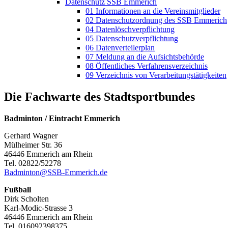
Datenschutz SSB Emmerich
01 Informationen an die Vereinsmitglieder
02 Datenschutzordnung des SSB Emmerich
04 Datenlöschverpflichtung
05 Datenschutzverpflichtung
06 Datenverteilerplan
07 Meldung an die Aufsichtsbehörde
08 Öffentliches Verfahrensverzeichnis
09 Verzeichnis von Verarbeitungstätigkeiten
Die Fachwarte des Stadtsportbundes
Badminton / Eintracht Emmerich
Gerhard Wagner
Mülheimer Str. 36
46446 Emmerich am Rhein
Tel. 02822/52278
Badminton@SSB-Emmerich.de
Fußball
Dirk Scholten
Karl-Modic-Strasse 3
46446 Emmerich am Rhein
Tel. 016092398375