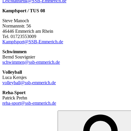
Leichtathletik@SSB-Emmerich.de
Kampfsport / TUS 08
Steve Manoch
Normannstr. 56
46446 Emmerich am Rhein
Tel. 01723553009
Kampfsport@SSB-Emmerich.de
Schwimmen
Bernd Souvignier
schwimmen@ssb-emmerich.de
Volleyball
Luca Kersjes
volleyball@ssb-emmerich.de
Reha-Sport
Patrick Prehn
reha-sport@ssb-emmerich.de
Suchen
nach: