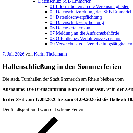
Datenschutz SSB Emmerich
01 Informationen an die Vereinsmitglieder
02 Datenschutzordnung des SSB Emmerich
04 Datenlöschverpflichtung
05 Datenschutzverpflichtung
06 Datenverteilerplan
07 Meldung an die Aufsichtsbehörde
08 Öffentliches Verfahrensverzeichnis
09 Verzeichnis von Verarbeitungstätigkeiten
Veröffentlicht
7. Juli 2026
von
Karin Thelemann
am
Hallenschließung in den Sommerferien
Die städt. Turnhallen der Stadt Emmerich am Rhein bleiben vom 20
Ausnahme: Die Dreifachturnhalle an der Hansastr. ist in der Zeit 
In der Zeit vom 17.08.2026 bis zum 01.09.2026 ist die Halle ab 18
Der Stadtsportbund wünscht schöne Ferien
Beitragsnavigation
Vorheriger
Beitrag