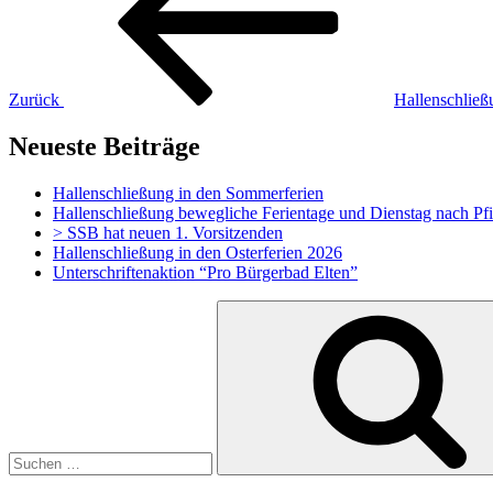
Zurück
Hallenschließ
Neueste Beiträge
Hallenschließung in den Sommerferien
Hallenschließung bewegliche Ferientage und Dienstag nach Pf
> SSB hat neuen 1. Vorsitzenden
Hallenschließung in den Osterferien 2026
Unterschriftenaktion “Pro Bürgerbad Elten”
Suchen
nach: