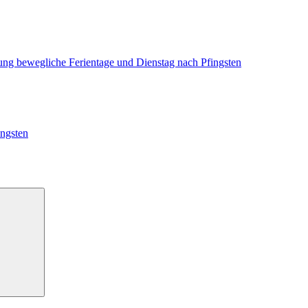
ung bewegliche Ferientage und Dienstag nach Pfingsten
ingsten
Suchen