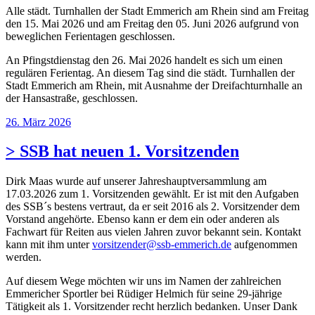
Alle städt. Turnhallen der Stadt Emmerich am Rhein sind am Freitag
den 15. Mai 2026 und am Freitag den 05. Juni 2026 aufgrund von
beweglichen Ferientagen geschlossen.
An Pfingstdienstag den 26. Mai 2026 handelt es sich um einen
regulären Ferientag. An diesem Tag sind die städt. Turnhallen der
Stadt Emmerich am Rhein, mit Ausnahme der Dreifachturnhalle an
der Hansastraße, geschlossen.
Veröffentlicht
26. März 2026
am
> SSB hat neuen 1. Vorsitzenden
Dirk Maas wurde auf unserer Jahreshauptversammlung am
17.03.2026 zum 1. Vorsitzenden gewählt. Er ist mit den Aufgaben
des SSB´s bestens vertraut, da er seit 2016 als 2. Vorsitzender dem
Vorstand angehörte. Ebenso kann er dem ein oder anderen als
Fachwart für Reiten aus vielen Jahren zuvor bekannt sein. Kontakt
kann mit ihm unter
vorsitzender@ssb-emmerich.de
aufgenommen
werden.
Auf diesem Wege möchten wir uns im Namen der zahlreichen
Emmericher Sportler bei Rüdiger Helmich für seine 29-jährige
Tätigkeit als 1. Vorsitzender recht herzlich bedanken. Unser Dank