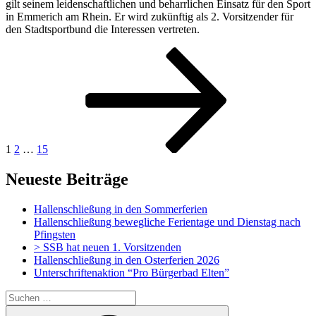
gilt seinem leidenschaftlichen und beharrlichen Einsatz für den Sport
in Emmerich am Rhein. Er wird zukünftig als 2. Vorsitzender für
den Stadtsportbund die Interessen vertreten.
Seitennummerierung
Seite
Seite
Seite
Nächste
Seite
der
Beiträge
1
2
…
15
Neueste Beiträge
Hallenschließung in den Sommerferien
Hallenschließung bewegliche Ferientage und Dienstag nach
Pfingsten
> SSB hat neuen 1. Vorsitzenden
Hallenschließung in den Osterferien 2026
Unterschriftenaktion “Pro Bürgerbad Elten”
Suchen
nach:
Suchen