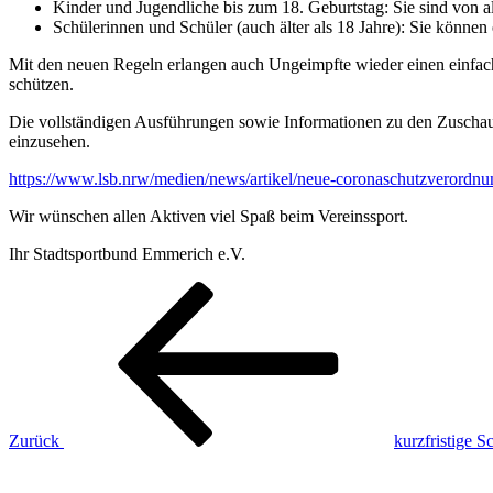
Kinder und Jugendliche bis zum 18. Geburtstag: Sie sind von
Schülerinnen und Schüler (auch älter als 18 Jahre): Sie könne
Mit den neuen Regeln erlangen auch Ungeimpfte wieder einen einfache
schützen.
Die vollständigen Ausführungen sowie Informationen zu den Zuschau
einzusehen.
https://www.lsb.nrw/medien/news/artikel/neue-coronaschutzverordnun
Wir wünschen allen Aktiven viel Spaß beim Vereinssport.
Ihr Stadtsportbund Emmerich e.V.
Beitragsnavigation
Vorheriger
Beitrag
Zurück
kurzfristige 
Nächster
Beitrag