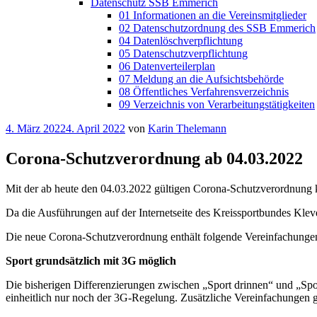
Datenschutz SSB Emmerich
01 Informationen an die Vereinsmitglieder
02 Datenschutzordnung des SSB Emmerich
04 Datenlöschverpflichtung
05 Datenschutzverpflichtung
06 Datenverteilerplan
07 Meldung an die Aufsichtsbehörde
08 Öffentliches Verfahrensverzeichnis
09 Verzeichnis von Verarbeitungstätigkeiten
Veröffentlicht
4. März 2022
4. April 2022
von
Karin Thelemann
am
Corona-Schutzverordnung ab 04.03.2022
Mit der ab heute den 04.03.2022 gültigen Corona-Schutzverordnung 
Da die Ausführungen auf der Internetseite des Kreissportbundes Kleve 
Die neue Corona-Schutzverordnung enthält folgende Vereinfachungen 
Sport grundsätzlich mit 3G möglich
Die bisherigen Differenzierungen zwischen „Sport drinnen“ und „Spor
einheitlich nur noch der 3G-Regelung. Zusätzliche Vereinfachungen g