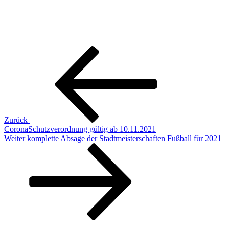
Beitragsnavigation
Vorheriger
Beitrag
Zurück
CoronaSchutzverordnung gültig ab 10.11.2021
Nächster
Weiter
komplette Absage der Stadtmeisterschaften Fußball für 2021
Beitrag