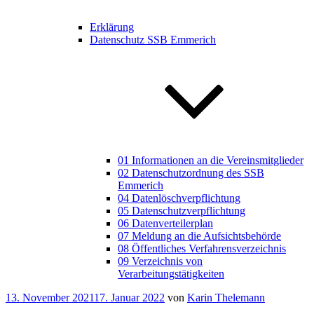
Erklärung
Datenschutz SSB Emmerich
01 Informationen an die Vereinsmitglieder
02 Datenschutzordnung des SSB
Emmerich
04 Datenlöschverpflichtung
05 Datenschutzverpflichtung
06 Datenverteilerplan
07 Meldung an die Aufsichtsbehörde
08 Öffentliches Verfahrensverzeichnis
09 Verzeichnis von
Verarbeitungstätigkeiten
Veröffentlicht
13. November 2021
17. Januar 2022
von
Karin Thelemann
am