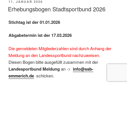
VERÖFFENTLICHT
11. JANUAR 2026
AM
Erhebungsbogen Stadtsportbund 2026
Stichtag ist der 01.01.2026
Abgabetermin ist der 17.03.2026
Die gemeldeten Mitgliederzahlen sind durch Anhang der
Meldung an den Landessportbund nachzuweisen.
Diesen Bogen bitte ausgefüllt zusammen mit der
Landesportbund Meldung
an ->
info@ssb-
emmerich.de
schicken.
Zum Download der Datei klicken Sie bitte hier:
Erhebungsbogen 2026 als
Excel
und als
PDF
Version.
Auch verfügbar ein online
Fragebogen 2026.