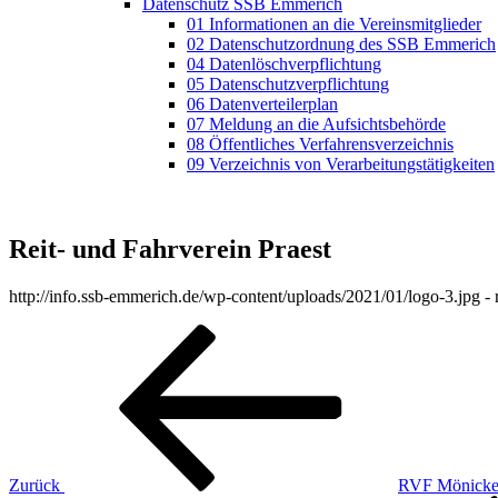
Datenschutz SSB Emmerich
01 Informationen an die Vereinsmitglieder
02 Datenschutzordnung des SSB Emmerich
04 Datenlöschverpflichtung
05 Datenschutzverpflichtung
06 Datenverteilerplan
07 Meldung an die Aufsichtsbehörde
08 Öffentliches Verfahrensverzeichnis
09 Verzeichnis von Verarbeitungstätigkeiten
Reit- und Fahrverein Praest
http://info.ssb-emmerich.de/wp-content/uploads/2021/01/logo-3.jpg 
Beitragsnavigation
Vorheriger
Beitrag
Zurück
RVF Mönicken