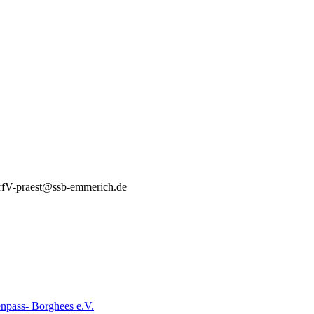
- rfV-praest@ssb-emmerich.de
pass- Borghees e.V.